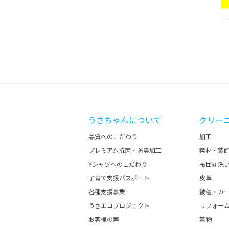
うさちゃんについて
クリー
品質へのこだわり
加工
プレミアム抗菌・防臭加工
素材・装
Yシャツへのこだわり
布団丸洗
子育て支援パスポート
皮革
各種支援事業
絨毯・カ
うさエコプロジェクト
リフォー
お客様の声
着物