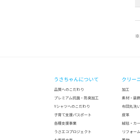
※
うさちゃんについて
クリー
品質へのこだわり
加工
プレミアム抗菌・防臭加工
素材・装
Yシャツへのこだわり
布団丸洗
子育て支援パスポート
皮革
各種支援事業
絨毯・カ
うさエコプロジェクト
リフォー
お客様の声
着物