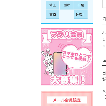
埼玉
栃木
千葉
東京
神奈川
布
し
※
ゴ
質
※
（