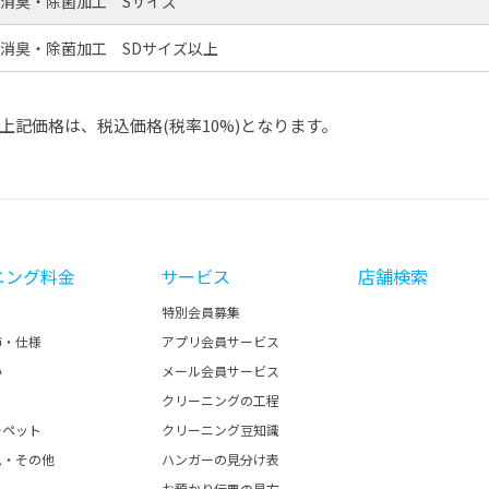
消臭・除菌加工 Sサイズ
消臭・除菌加工 SDサイズ以上
上記価格は、税込価格(税率10%)となります。
ニング料金
サービス
店舗検索
特別会員募集
飾・仕様
アプリ会員サービス
い
メール会員サービス
クリーニングの工程
ーペット
クリーニング豆知識
ム・その他
ハンガーの見分け表
お預かり伝票の見方