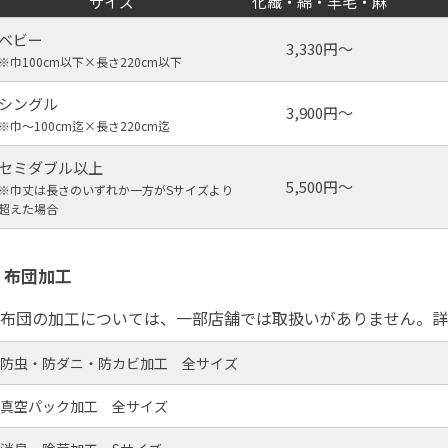
サイズ
化繊・綿・羊毛・麻
ベビー
3,330円～
※巾100cm以下×⻑さ220cm以下
シングル
3,900円〜
※巾～100cm迄×⻑さ220cm迄
セミダブル以上
5,500円～
※巾丈は長さのいずれか一方がSサイズより
超えた場合
布団加工
布団の加工については、一部店舗では取扱いがありません。詳
防虫・防ダニ・防カビ加工 全サイズ
真空パック加工 全サイズ