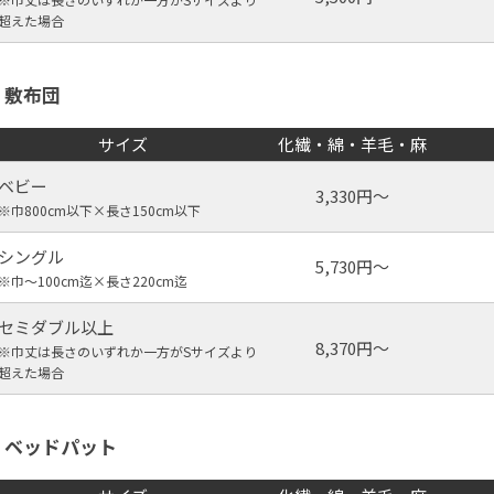
超えた場合
敷布団
サイズ
化繊・綿・羊毛・麻
ベビー
3,330円～
※巾800cm以下×⻑さ150cm以下
シングル
5,730円～
※巾〜100cm迄×⻑さ220cm迄
セミダブル以上
8,370円～
※巾丈は長さのいずれか一方がSサイズより
超えた場合
ベッドパット