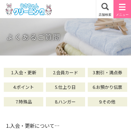
よくあるご質問
1.入会・更新
2.会員カード
3.割引・満点券
4.ポイント
5.仕上り日
6.お預かり伝票
7.特殊品
8.ハンガー
9.その他
1.入会・更新について…