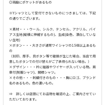
◎両脇にポケットがあるもの
※Yシャツとして受付できないものにつきましては、下記
の通りでございます。
×素材・・・ウール、シルク、テンセル、アクリル、バイ
アス生地(縦横に伸縮するもの)、生成(染色、漂白していな
い生地)
×ボタン・・・大きさが通常ワイシャツの1.5倍以上あるも
の
（刻印、厚手、貝ボタン等で破損が生じた場合、当店で用
意したボタンでの付け替えがご了承得られない場合。）
×デザイン・・・衿に磁器やワイヤーが入っている物。肩
章付(制服シャツ)、開襟シャツ。
×その他・・・刺繍付きのもの・・・胸にロゴ、ブランド
名のあるもの。色の濃いもの。
⇒ 詳しくは店頭にてお品物を確認の上、ご案内させてい
ただいております。